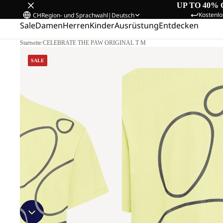
UP TO 40% 
Kostenlo
CH
Region- und Sprachwahl
|
Deutsch
Sale
Damen
Herren
Kinder
Ausrüstung
Entdecken
Startseite
/
CELEBRATE THE PAW ORIGINAL T M
SALE