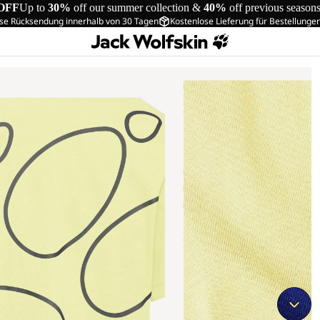
OFF
Up to
30%
off our summer collection &
40%
off previous season
se Rücksendung innerhalb von 30 Tagen
Kostenlose Lieferung für Bestellunge