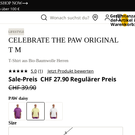
s
SHOP NOW
n über 100 €
Gesamtanza
Wonach suchst du?
der Artikel
Warenkorb:
LIFESTYLE
CELEBRATE THE PAW ORIGINAL
T M
T-Shirt aus Bio-Baumwolle Herren
5.0
(1)
Jetzt Produkt bewerten
Bewertung
Sale-Preis
CHF 27.90
Regulärer Preis
lesen.
Link
CHF 39.90
zur
gleichen
Seite.
PAW daisy
Size
S