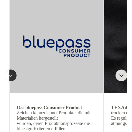
Das
bluepass Consumer Product
TEXAdri
Zeichen kennzeichnet Produkte, die mit
trocken und
Materialien hergestellt
Es reguliert
wurden, deren Produktionsprozesse die
atmungsakti
bluesign Kriterien erfüllen.