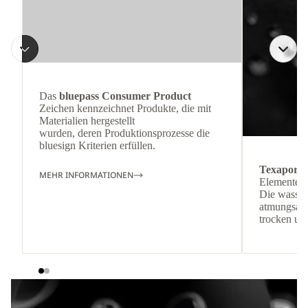
Das
bluepass Consumer Product
Zeichen kennzeichnet Produkte, die mit
Materialien hergestellt
wurden, deren Produktionsprozesse die
bluesign Kriterien erfüllen.
Texapore
MEHR INFORMATIONEN
Elementen.
Die wasser
atmungsakt
trocken un