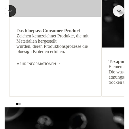
Das
bluepass Consumer Product
Zeichen kennzeichnet Produkte, die mit
Materialien hergestellt
wurden, deren Produktionsprozesse die
bluesign Kriterien erfüllen.
Texapore
MEHR INFORMATIONEN
Elementen.
Die wasser
atmungsakt
trocken un