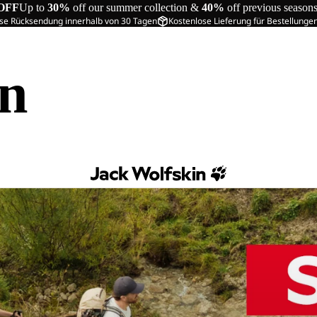
OFF
Up to
30%
off our summer collection &
40%
off previous season
se Rücksendung innerhalb von 30 Tagen
Kostenlose Lieferung für Bestellunge
in