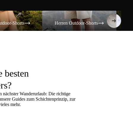
Shorts
Herren Outdoor-Shorts
Damen T
tdoor-Shorts
Herren Outdoor-Shorts
Da
e besten
rs?
 nächster Wanderurlaub: Die richtige
 unsere Guides zum
Schichtenprinzip
, zur
ieles mehr.