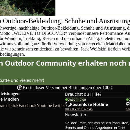
n Outdoor-Bekleidung, Schuhe und Ausrüstun
chwertige, nachhaltige Outdoor-Bekleidung, Schuhe und Ausrüstung, di
em Motto „WE LIVE TO DISCOVER“ verbindet unsere Performance-Ausr
für Wandern, Trekking, Reisen und den urbanen Alltag. Geleitet von u
wir uns voll und ganz für die Verwendung von recycelten Materialien 
 die wir gemeinsam entdecken, zu bewahren. Jack Wolfskin ist dein verlä
rbedingungen.
in Outdoor Community erhalten noch
abatte und vieles mehr!
Kostenloser Versand bei Bestellungen über 100 €
tleistungen
Brauchst du Hilfe?
le Medien
09:00 - 17:00
Kostenlose Hotline
gram
Tiktok
Facebook
Youtube
Twitter
00800 - 965 375 46
St
Newsletter
Sei der Erste, der von neuen Produkten,
Events und Online-Angeboten erfährt