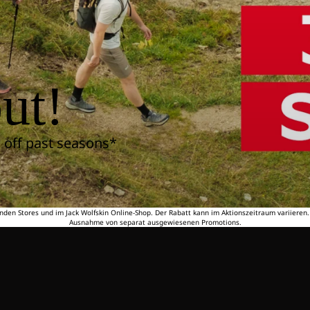
ut!
 off past seasons*
nden Stores und im Jack Wolfskin Online-Shop. Der Rabatt kann im Aktionszeitraum variieren
Ausnahme von separat ausgewiesenen Promotions.