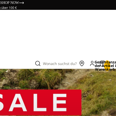
s
SHOP NOW
n über 100 €
Gesamtanza
Wonach suchst du?
der Artikel
Warenkorb: