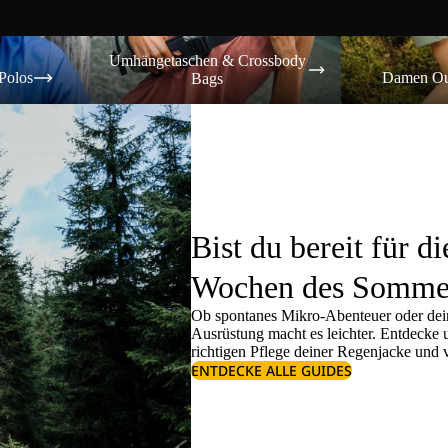
Umhängetaschen & Crossbody Bags
Damen Outdoor-
Umhängetaschen & Crossbody
Polos
Damen Ou
Bags
Bist du bereit für di
Wochen des Somme
Ob spontanes Mikro-Abenteuer oder dein
Ausrüstung macht es leichter. Entdecke
richtigen
Pflege deiner Regenjacke
und v
ENTDECKE ALLE GUIDES