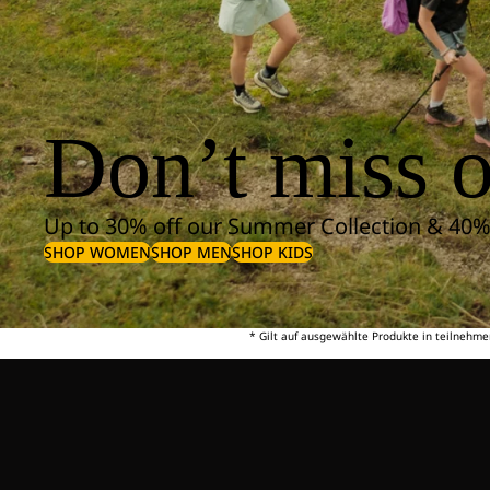
Don’t miss o
Up to 30% off our Summer Collection & 40%
SHOP WOMEN
SHOP MEN
SHOP KIDS
* Gilt auf ausgewählte Produkte in teilnehme