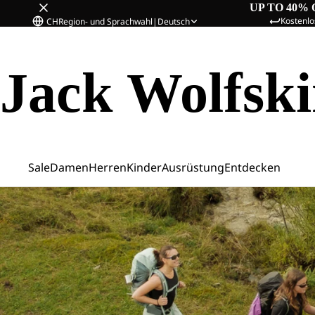
UP TO 40% 
Kostenlo
CH
Region- und Sprachwahl
|
Deutsch
Jack Wolfsk
Sale
Damen
Herren
Kinder
Ausrüstung
Entdecken