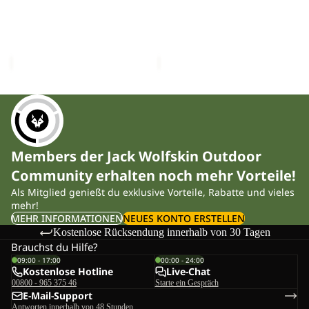
BEAR-
BEAR-
G
G
POLAR BEAR-G
POLAR BEAR-G
TEXAPORE
TEXAPORE
TEXAPORE HIGH VC K
TEXAPORE HIGH VC K
HIGH
HIGH
CHF 99.00
CHF 99.00
VC
VC
K
K
Members der Jack Wolfskin Outdoor
Community erhalten noch mehr Vorteile!
Als Mitglied genießt du exklusive Vorteile, Rabatte und vieles
mehr!
MEHR INFORMATIONEN
NEUES KONTO ERSTELLEN
Kostenlose Rücksendung innerhalb von 30 Tagen
Brauchst du Hilfe?
09:00 - 17:00
00:00 - 24:00
Kostenlose Hotline
Live-Chat
00800 - 965 375 46
Starte ein Gespräch
E-Mail-Support
Antworten innerhalb von 48 Stunden