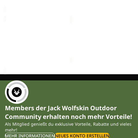
CHF 149.00
FIND
FELDBERG
THE
HOODY
Sale
WILD
Sale
M
FIND THE WILD SHORTS
FELDBERG HOODY M
SHORTS
M
Sale-Preis
CHF 82.90
M
Sale-Preis
CHF 55.90
Regulärer Preis
Regulärer Preis
CHF 79.90
CHF 139.00
Members der Jack Wolfskin Outdoor
Community erhalten noch mehr Vorteile!
Als Mitglied genießt du exklusive Vorteile, Rabatte und vieles
mehr!
MEHR INFORMATIONEN
NEUES KONTO ERSTELLEN