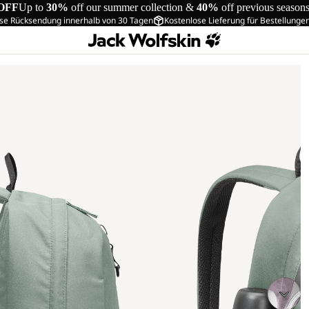
OFF
Up to
30%
off our summer collection &
40%
off previous season
se Rücksendung innerhalb von 30 Tagen
Kostenlose Lieferung für Bestellunge