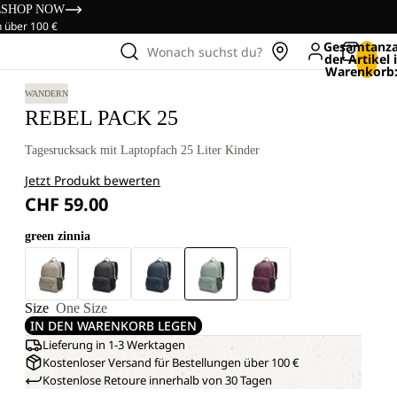
s
SHOP NOW
n über 100 €
Gesamtanza
Wonach suchst du?
der Artikel
Warenkorb:
WANDERN
REBEL PACK 25
Tagesrucksack mit Laptopfach 25 Liter Kinder
Jetzt Produkt bewerten
CHF 59.00
green zinnia
Size
One Size
IN DEN WARENKORB LEGEN
Lieferung in 1-3 Werktagen
Kostenloser Versand für Bestellungen über 100 €
Kostenlose Retoure innerhalb von 30 Tagen