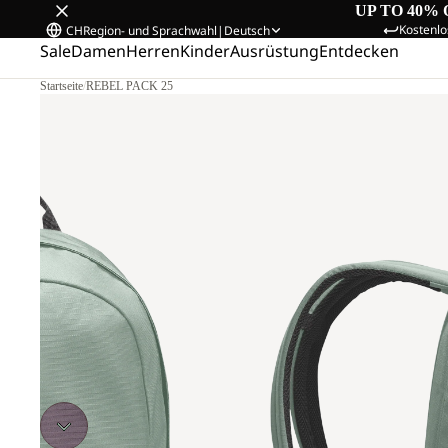
UP TO 40% 
Kostenlo
CH
Region- und Sprachwahl
|
Deutsch
Sale
Damen
Herren
Kinder
Ausrüstung
Entdecken
Startseite
/
REBEL PACK 25