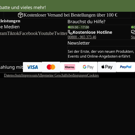
abatte und vieles mehr!
Kostenloser Versand bei Bestellungen über 100 €
tleistungen
Brauchst du Hilfe?
le Medien
09:00 - 17:00
Kostenlose Hotline
gram
Tiktok
Facebook
Youtube
Twitter
00800 - 965 375 46
St
Newsletter
Sei der Erste, der von neuen Produkten,
Events und Online-Angeboten erfährt
Zahlung mit
Datenschutz
Impressum
Allgemeine Geschäftsbedingungen
Cookies