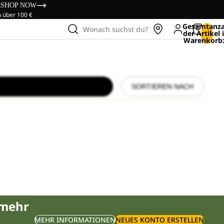
s
SHOP NOW
n über 100 €
Gesamtanza
Wonach suchst du?
der Artikel
Warenkorb:
SORTIEREN NACH
 mehr
MEHR INFORMATIONEN
NEUES KONTO ERSTELLEN