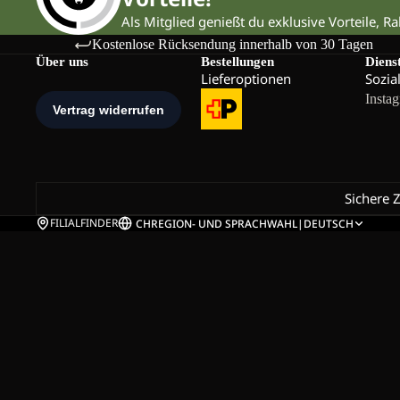
Als Mitglied genießt du exklusive Vorteile, R
Kostenlose Rücksendung innerhalb von 30 Tagen
Über uns
Bestellungen
Diens
Lieferoptionen
Sozia
Insta
Sichere 
FILIALFINDER
CH
REGION- UND SPRACHWAHL
|
DEUTSCH