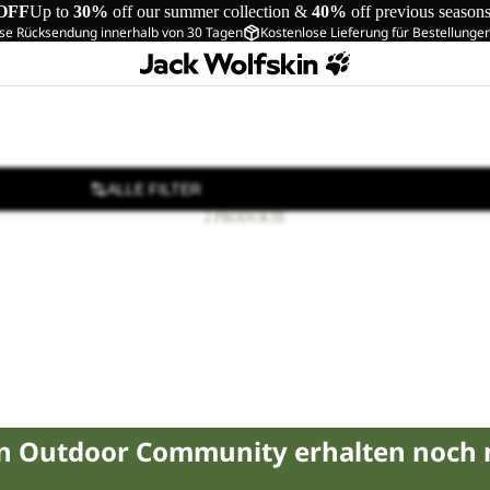
OFF
Up to
30%
off our summer collection &
40%
off previous season
se Rücksendung innerhalb von 30 Tagen
Kostenlose Lieferung für Bestellunge
ALLE FILTER
2 PRODUKTE
NTS W
CHF 69.90
Regulärer Preis
in Outdoor Community erhalten noch