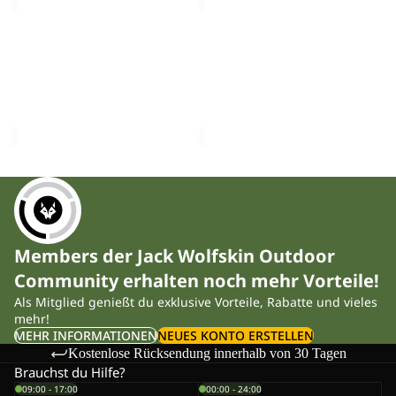
PRELIGHT
PRELIGHT
HYBRID
SWIFT
Sale
VENT
Sale
PRO
PRELIGHT HYBRID VENT
PRELIGHT SWIFT PRO
LOW
VENT
LOW M
VENT LOW M
M
LOW
Sale-Preis
CHF 76.90
Sale-Preis
CHF 94.90
M
Regulärer Preis
Regulärer Preis
CHF 129.00
CHF 159.00
Members der Jack Wolfskin Outdoor
Community erhalten noch mehr Vorteile!
Als Mitglied genießt du exklusive Vorteile, Rabatte und vieles
mehr!
MEHR INFORMATIONEN
NEUES KONTO ERSTELLEN
Kostenlose Rücksendung innerhalb von 30 Tagen
Brauchst du Hilfe?
09:00 - 17:00
00:00 - 24:00