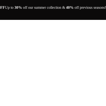
OFF
Up to
30%
off our summer collection &
40%
off previous seasons