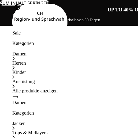
ZUM INHALT SPRINGEN
UP TO 40% 
CH
Region- und Sprachwahl
Kostenlose Rücksendung innerhalb von 30 Tagen
|
Deutsch
Sale
Kategorien
Damen
Herren
Kinder
Ausrüstung
Alle produkte anzeigen
Damen
Kategorien
Jacken
Tops & Midlayers