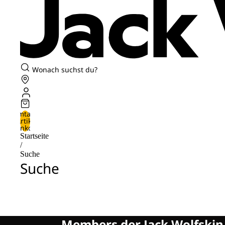
Wonach suchst du?
Gesamtanzahl
der Artikel im
Warenkorb: 0
Startseite
/
Suche
Suche
Members der Jack Wolfski