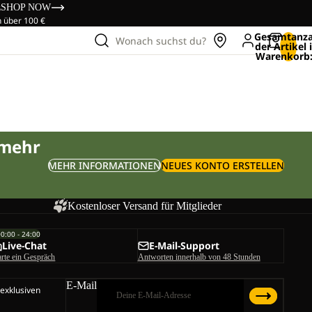
s
SHOP NOW
n über 100 €
Gesamtanza
Wonach suchst du?
der Artikel
Warenkorb:
 mehr
MEHR INFORMATIONEN
NEUES KONTO ERSTELLEN
Kostenloser Versand für Mitglieder
00:00 - 24:00
Live-Chat
E-Mail-Support
arte ein Gespräch
Antworten innerhalb von 48 Stunden
E-Mail
 exklusiven