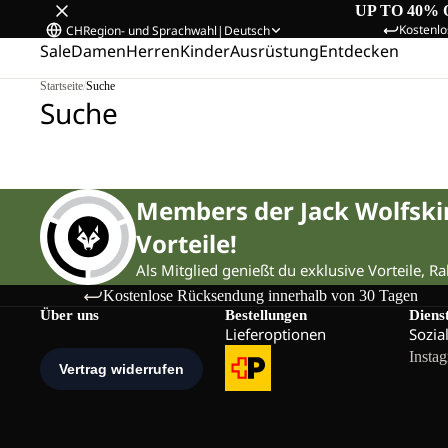
UP TO 40% 
Kostenlo
CH
Region- und Sprachwahl
|
Deutsch
Sale
Damen
Herren
Kinder
Ausrüstung
Entdecken
Startseite
/
Suche
Suche
Members der Jack Wolfsk
Vorteile!
Als Mitglied genießt du exklusive Vorteile, R
Kostenlose Rücksendung innerhalb von 30 Tagen
Über uns
Bestellungen
Diens
Lieferoptionen
Sozia
Insta