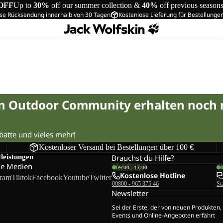
OFF
Up to
30%
off our summer collection &
40%
off previous season
se Rücksendung innerhalb von 30 Tagen
Kostenlose Lieferung für Bestellunge
in Outdoor Community erhalten noch
abatte und vieles mehr!
Kostenloser Versand bei Bestellungen über 100 €
tleistungen
Brauchst du Hilfe?
le Medien
09:00 - 17:00
Kostenlose Hotline
gram
Tiktok
Facebook
Youtube
Twitter
00800 - 965 375 46
St
Newsletter
Sei der Erste, der von neuen Produkten,
Events und Online-Angeboten erfährt