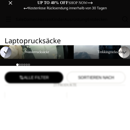
UP TO 40% OFF
SHOP NOW
Kostenlose Rücksendung innerhalb von 30 Tagen
Sale
Damen
Herren
Kinder
Ausrüstung
Entdecken
Laptoprucksäcke
Wanderrucksäcke
Trekkingrucksäcke
Wanderrucksäcke
Trekkingrucksäcke
ALLE FILTER
SORTIEREN NACH
23 PRODUKTE
LYALL
SERENE
Sale
Ausverkauft
LYALL
SERENE
Sale-Preis
CHF 89.90
Sale-Preis
CHF 44.90
Regulärer Preis
Regulärer Preis
CHF 74.90
CHF 129.00