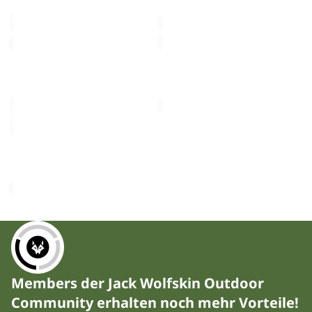
CHF 69.00
CHF 69.00
TERRAVIEW
SIERRA
Ausverkauft
TERRAVIEW
SIERRA
CHF 69.00
CHF 149.00
SIERRA
SIERRA
CHF 149.00
Members der Jack Wolfskin Outdoor
Community erhalten noch mehr Vorteile!