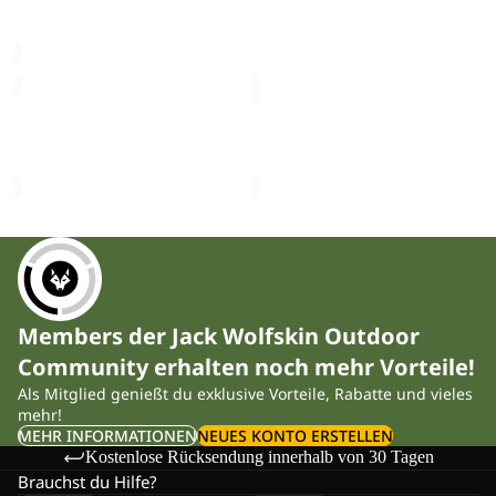
Sale-Preis
CHF 29.90
CHF 17.00
C
Regulärer Preis
CHF 49.90
SUN
SUN
HAT
HAT
SUN HAT
SUN HAT
CHF 34.00
CHF 34.00
Members der Jack Wolfskin Outdoor
Community erhalten noch mehr Vorteile!
Als Mitglied genießt du exklusive Vorteile, Rabatte und vieles
mehr!
MEHR INFORMATIONEN
NEUES KONTO ERSTELLEN
Kostenlose Rücksendung innerhalb von 30 Tagen
Brauchst du Hilfe?