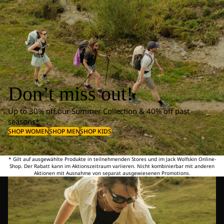
Don’t miss out!
Up to 30% off our Summer Collection & 40% off past
seasons*
SHOP WOMEN
SHOP MEN
SHOP KIDS
* Gilt auf ausgewählte Produkte in teilnehmenden Stores und im Jack Wolfskin Online-
Shop. Der Rabatt kann im Aktionszeitraum variieren. Nicht kombinierbar mit anderen
Aktionen mit Ausnahme von separat ausgewiesenen Promotions.