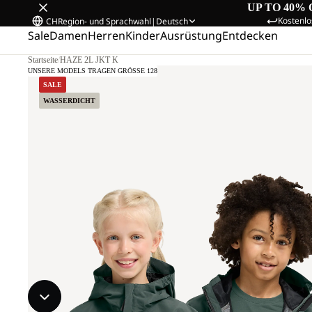
UP TO 40% 
Kostenlo
CH
Region- und Sprachwahl
|
Deutsch
Sale
Damen
Herren
Kinder
Ausrüstung
Entdecken
Startseite
/
HAZE 2L JKT K
UNSERE MODELS TRAGEN GRÖSSE 128
SALE
WASSERDICHT