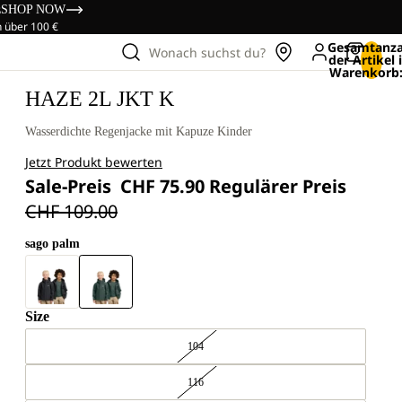
s
SHOP NOW
n über 100 €
Gesamtanza
Wonach suchst du?
der Artikel
Warenkorb:
HAZE 2L JKT K
Wasserdichte Regenjacke mit Kapuze Kinder
Jetzt Produkt bewerten
Sale-Preis
CHF 75.90
Regulärer Preis
CHF 109.00
sago palm
Size
104
116