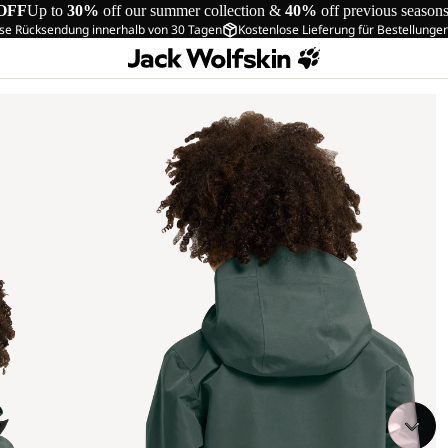
OFF
Up to
30%
off our summer collection &
40%
off previous season
se Rücksendung innerhalb von 30 Tagen
Kostenlose Lieferung für Bestellunge