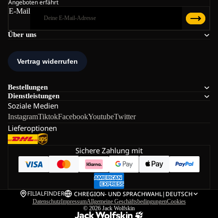
Angeboten erfährt
E-Mail
Über uns
Bestellungen
Dienstleistungen
Soziale Medien
Instagram
Tiktok
Facebook
Youtube
Twitter
Lieferoptionen
Sichere Zahlung mit
FILIALFINDER
CH
REGION- UND SPRACHWAHL
|
DEUTSCH
Datenschutz
Impressum
Allgemeine Geschäftsbedingungen
Cookies
© 2026
Jack Wolfskin