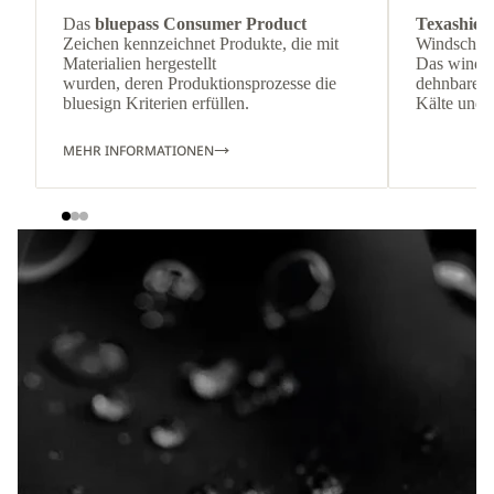
Das
bluepass Consumer Product
Texashiel
Zeichen kennzeichnet Produkte, die mit
Windschutz
Materialien hergestellt
Das winddi
wurden, deren Produktionsprozesse die
dehnbare Ma
bluesign Kriterien erfüllen.
Kälte und 
MEHR INFORMATIONEN