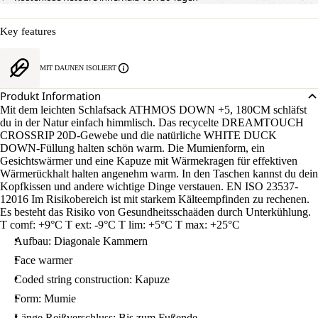
Key features
MIT DAUNEN ISOLIERT
Produkt Information
Mit dem leichten Schlafsack ATHMOS DOWN +5, 180CM schläfst
du in der Natur einfach himmlisch. Das recycelte DREAMTOUCH
CROSSRIP 20D-Gewebe und die natürliche WHITE DUCK
DOWN-Füllung halten schön warm. Die Mumienform, ein
Gesichtswärmer und eine Kapuze mit Wärmekragen für effektiven
Wärmerückhalt halten angenehm warm. In den Taschen kannst du dein
Kopfkissen und andere wichtige Dinge verstauen. EN ISO 23537-
12016 Im Risikobereich ist mit starkem Kälteempfinden zu rechenen.
Es besteht das Risiko von Gesundheitsschaäden durch Unterkühlung.
T comf: +9°C T ext: -9°C T lim: +5°C T max: +25°C
Aufbau: Diagonale Kammern
Face warmer
Coded string construction: Kapuze
Form: Mumie
Länge Reißverschluss: Bis zum Fußende