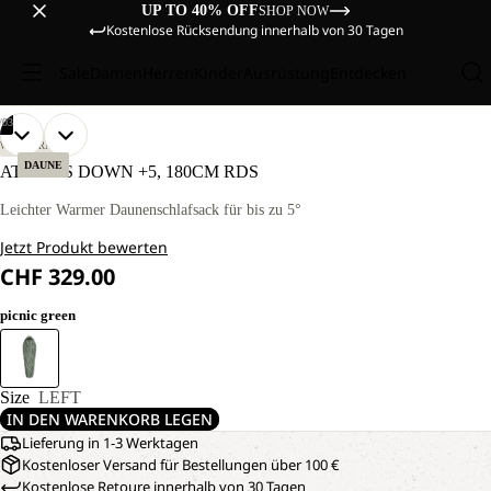
UP TO 40% OFF
SHOP NOW
Kostenlose Rücksendung innerhalb von 30 Tagen
Sale
Damen
Herren
Kinder
Ausrüstung
Entdecken
/
03
BILD
BILD
BILD
WANDERN
IM
IM
IM
DAUNE
ATHMOS DOWN +5, 180CM RDS
VOLLBILD
VOLLBILD
VOLLBILD
ÖFFNEN
ÖFFNEN
ÖFFNEN
Leichter Warmer Daunenschlafsack für bis zu 5°
Jetzt Produkt bewerten
CHF 329.00
picnic green
Size
LEFT
IN DEN WARENKORB LEGEN
Lieferung in 1-3 Werktagen
Kostenloser Versand für Bestellungen über 100 €
Kostenlose Retoure innerhalb von 30 Tagen