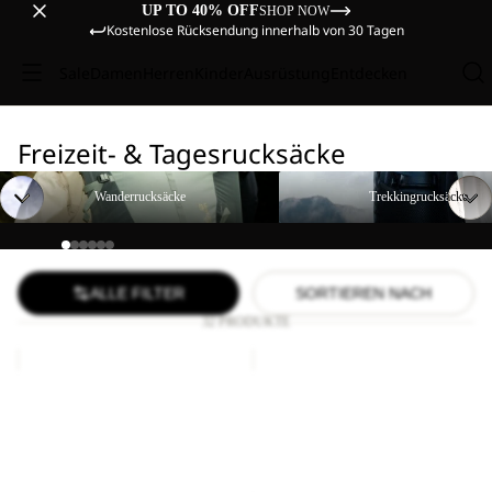
UP TO 40% OFF
SHOP NOW
Kostenlose Rücksendung innerhalb von 30 Tagen
Sale
Damen
Herren
Kinder
Ausrüstung
Entdecken
Freizeit- & Tagesrucksäcke
Wanderrucksäcke
Trekkingrucksäcke
Wanderrucksäcke
Trekkingrucksäcke
ALLE FILTER
SORTIEREN NACH
32 PRODUKTE
SERENE
LYALL
Ausverkauft
Sale
SERENE
LYALL
Sale-Preis
CHF 44.90
Sale-Preis
CHF 89.90
Regulärer Preis
CHF 74.90
Regulärer Preis
CHF 129.00