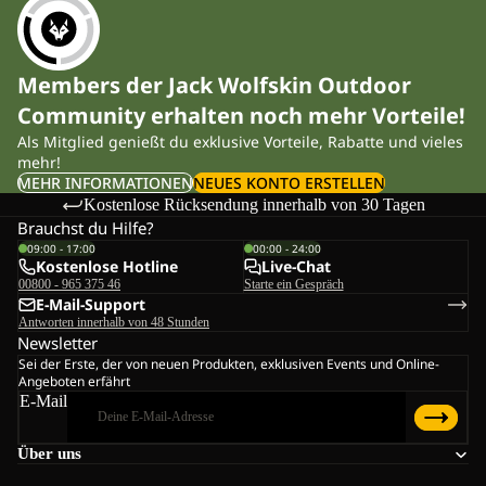
Are Daypacks Waterproof?
Jack Wolfskin packs are made with water-resistant fabrics, but
Members der Jack Wolfskin Outdoor
some handle rain better than others. Rolltop designs provide the
Community erhalten noch mehr Vorteile!
most protection, while rain covers offer extra confidence on wet
Als Mitglied genießt du exklusive Vorteile, Rabatte und vieles
trails. Many bags are also built with water-resistant materials for
mehr!
global adventures.
MEHR INFORMATIONEN
NEUES KONTO ERSTELLEN
Kostenlose Rücksendung innerhalb von 30 Tagen
How Much Volume Do You Need?
Brauchst du Hilfe?
09:00 - 17:00
00:00 - 24:00
Daypacks range from 8L to 35L, depending on your activity and
Kostenlose Hotline
Live-Chat
00800 - 965 375 46
Starte ein Gespräch
the gear you need. The right size depends on weather, distance,
E-Mail-Support
and equipment.
Antworten innerhalb von 48 Stunden
Newsletter
Choosing the Right Daypack for Your Activity
Sei der Erste, der von neuen Produkten, exklusiven Events und Online-
Angeboten erfährt
E-Mail
Summer Hiking (3-8 hours)
Volume: 15L-30L
Über uns
Key Features: