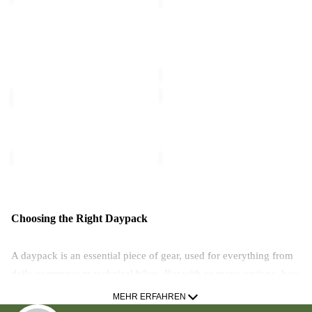
Ausverkauft
TERRAVIEW
TERRACADE
CHF 69.00
Sale-Preis
CHF 69.90
Regulärer Preis
CHF 99.90
TERRAVIEW
TERRACADE
TERRAVIEW
TERRACADE
CHF 69.00
CHF 99.00
Choosing the Right Daypack
A daypack is an essential piece of gear, used for everything from
daily commutes to technical hikes. But with so many options, how
do you choose the right one?
MEHR ERFAHREN