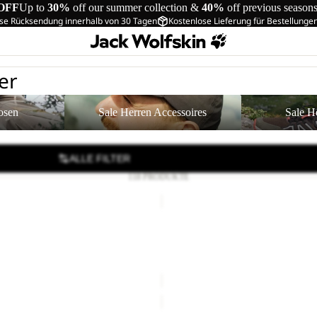
OFF
Up to
30%
off our summer collection &
40%
off previous season
se Rücksendung innerhalb von 30 Tagen
Kostenlose Lieferung für Bestellunge
er
Sale Herren Accessoires
Sale Herren Sch
osen
Sale Herren Accessoires
Sale H
ALLE FILTER
118 PRODUKTE
PRELIGHT
SUNCOOL
Sale
SHIRT
APHIC T M
PRELIGHT SUNCOOL SHIRT 
M
CHF 29.90
Regulärer Preis
Sale-Preis
CHF 69.90
Regulär
CHF 99.90
LITE
FLANNEL