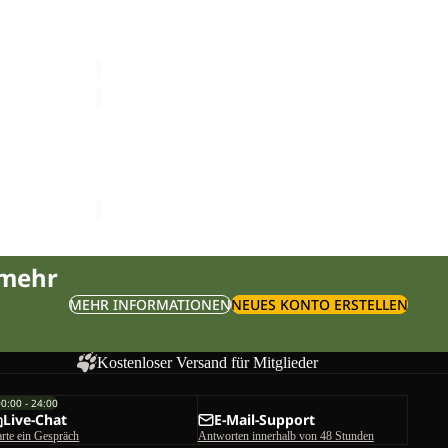
SUMETRO FZ M
er Preis
Sale-Preis
CHF 76.90
Regulärer Preis
CHF 129.00
MERINO
SHORTSLEEVE
Sale
M
RT M
MERINO SHORTSLEEVE M
er Preis
Sale-Preis
CHF 59.90
Regulärer Preis
CHF 99.90
 mehr
MEHR INFORMATIONEN
NEUES KONTO ERSTELLEN
Kostenloser Versand für Mitglieder
00:00 - 24:00
Live-Chat
E-Mail-Support
arte ein Gespräch
Antworten innerhalb von 48 Stunden