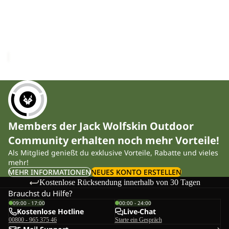
FLOWLINE PRO 2L INS
INS
PANTS W
PANTS
Sale-Preis
CHF 197.00
W
Regulärer Preis
CHF 329.00
Members der Jack Wolfskin Outdoor
Community erhalten noch mehr Vorteile!
Als Mitglied genießt du exklusive Vorteile, Rabatte und vieles
mehr!
MEHR INFORMATIONEN
NEUES KONTO ERSTELLEN
Kostenlose Rücksendung innerhalb von 30 Tagen
Brauchst du Hilfe?
09:00 - 17:00
00:00 - 24:00
Kostenlose Hotline
Live-Chat
00800 - 965 375 46
Starte ein Gespräch