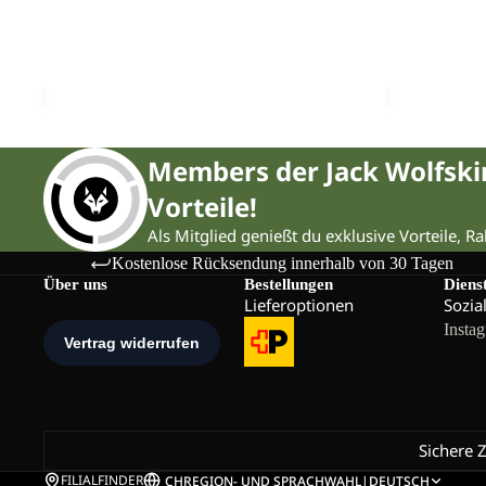
Sale
HZ
Sale
HZ
TAUNUS 100 HZ K
COLORBLO
K
K
Sale-Preis
CHF 27.90
Regulärer Preis
Sale-Preis
CHF 39.90
CHF 49.90
Members der Jack Wolfsk
Vorteile!
Als Mitglied genießt du exklusive Vorteile, R
Kostenlose Rücksendung innerhalb von 30 Tagen
Über uns
Bestellungen
Diens
Lieferoptionen
Sozia
Insta
Sichere 
FILIALFINDER
CH
REGION- UND SPRACHWAHL
|
DEUTSCH