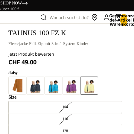
s
SHOP NOW
n über 100 €
Gesamtanza
Wonach suchst du?
der Artikel
Warenkorb:
TAUNUS 100 FZ K
Fleecejacke Full-Zip mit 3-in-1 System Kinder
Jetzt Produkt bewerten
CHF 49.00
daisy
Size
104
116
128