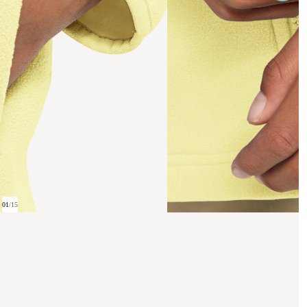
01
/
15