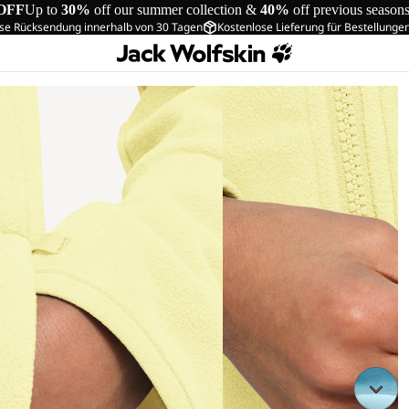
OFF
Up to
30%
off our summer collection &
40%
off previous season
se Rücksendung innerhalb von 30 Tagen
Kostenlose Lieferung für Bestellunge