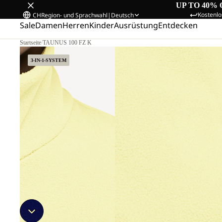
UP TO 40% 
Kostenlo
CH
Region- und Sprachwahl
|
Deutsch
Sale
Damen
Herren
Kinder
Ausrüstung
Entdecken
Startseite
/
TAUNUS 100 FZ K
3-IN-1-SYSTEM