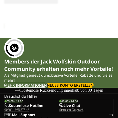
Ausverkauft
WAIMEA SKORT W
Sale-Preis
CHF 48.90
Regulärer Preis
CHF 69.90
Members der Jack Wolfskin Outdoor
Community erhalten noch mehr Vorteile!
Als Mitglied genießt du exklusive Vorteile, Rabatte und vieles
mehr!
MEHR INFORMATIONEN
NEUES KONTO ERSTELLEN
Kostenlose Rücksendung innerhalb von 30 Tagen
Brauchst du Hilfe?
09:00 - 17:00
00:00 - 24:00
Kostenlose Hotline
Live-Chat
00800 - 965 375 46
Starte ein Gespräch
E-Mail-Support