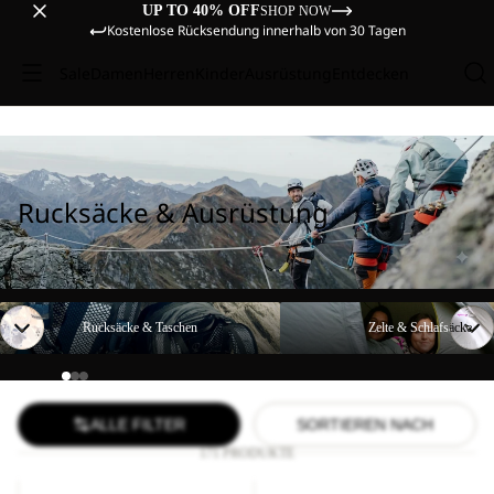
UP TO 40% OFF
SHOP NOW
Kostenlose Rücksendung innerhalb von 30 Tagen
Sale
Damen
Herren
Kinder
Ausrüstung
Entdecken
Rucksäcke & Ausrüstung
Rucksäcke & Taschen
Zelte & Schlafsäcke
Rucksäcke & Taschen
Zelte & Schlafsäcke
ALLE FILTER
SORTIEREN NACH
171 PRODUKTE
YUMA
ALL-