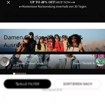
UP TO 40% OFF
SHOP NOW
Kostenlose Rücksendung innerhalb von 30 Tagen
Sale
Damen
Herren
Kinder
Ausrüstung
Entdecken
Damen Outdoorbekleidung &
Ausrüstung
Damen Outdoor-Jacken
Damen Oberteile & Midlayer
Damen Outdoor-Jacken
Damen Oberteile & Midlaye
ALLE FILTER
SORTIEREN NACH
852 PRODUKTE
BIKE
COMPRESSION
HIGHVIS
CUBE