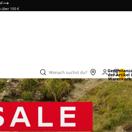
OW
n über 100 €
Gesamtanza
Wonach suchst du?
der Artikel
Warenkorb: