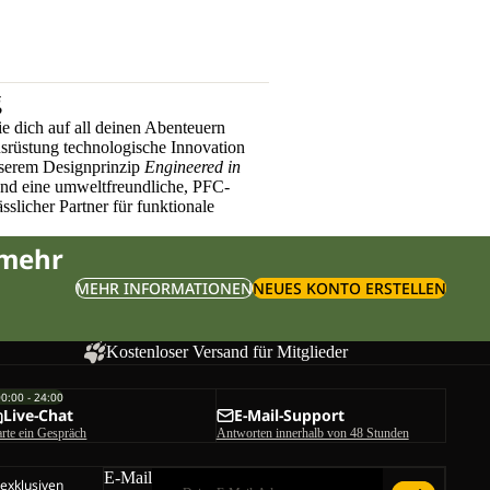
g
e dich auf all deinen Abenteuern
üstung technologische Innovation
nserem Designprinzip
Engineered in
und eine umweltfreundliche, PFC-
sslicher Partner für funktionale
 mehr
MEHR INFORMATIONEN
NEUES KONTO ERSTELLEN
Kostenloser Versand für Mitglieder
00:00 - 24:00
Live-Chat
E-Mail-Support
arte ein Gespräch
Antworten innerhalb von 48 Stunden
E-Mail
 exklusiven