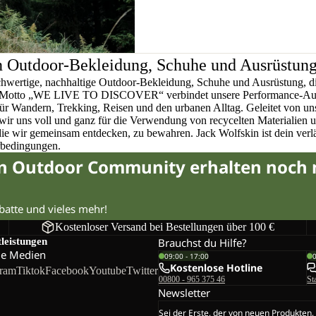
n Outdoor-Bekleidung, Schuhe und Ausrüstun
chwertige, nachhaltige Outdoor-Bekleidung, Schuhe und Ausrüstung, di
em Motto „WE LIVE TO DISCOVER“ verbindet unsere Performance-Ausr
für Wandern, Trekking, Reisen und den urbanen Alltag. Geleitet von u
wir uns voll und ganz für die Verwendung von recycelten Materialien 
 die wir gemeinsam entdecken, zu bewahren. Jack Wolfskin ist dein verlä
rbedingungen.
in Outdoor Community erhalten noch
abatte und vieles mehr!
Kostenloser Versand bei Bestellungen über 100 €
tleistungen
Brauchst du Hilfe?
le Medien
09:00 - 17:00
Kostenlose Hotline
gram
Tiktok
Facebook
Youtube
Twitter
00800 - 965 375 46
St
Newsletter
Sei der Erste, der von neuen Produkten,