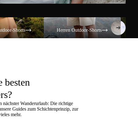
Shorts
Herren Outdoor-Shorts
Damen T
tdoor-Shorts
Herren Outdoor-Shorts
Da
e besten
rs?
 nächster Wanderurlaub: Die richtige
 unsere Guides zum
Schichtenprinzip
, zur
ieles mehr.