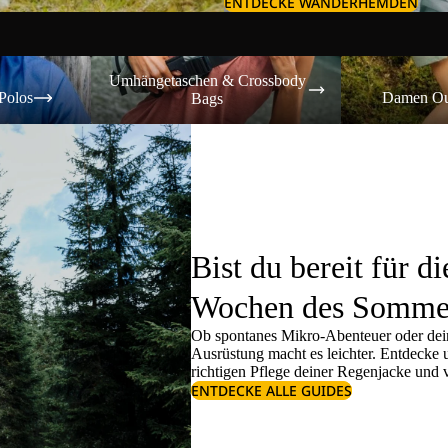
ENTDECKE WANDERHEMDEN
Umhängetaschen & Crossbody Bags
Damen Outdoor-
Umhängetaschen & Crossbody
Polos
Damen Ou
Bags
Bist du bereit für di
Wochen des Somme
Ob spontanes Mikro-Abenteuer oder dein
Ausrüstung macht es leichter. Entdecke
richtigen
Pflege deiner Regenjacke
und v
ENTDECKE ALLE GUIDES