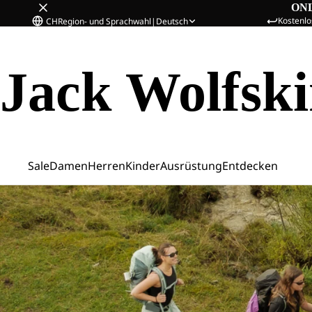
ON
Kostenlo
CH
Region- und Sprachwahl
|
Deutsch
Jack Wolfsk
Sale
Damen
Herren
Kinder
Ausrüstung
Entdecken