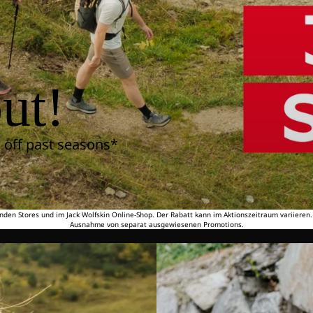
ut!
 off past seasons*
nden Stores und im Jack Wolfskin Online-Shop. Der Rabatt kann im Aktionszeitraum variieren
Ausnahme von separat ausgewiesenen Promotions.