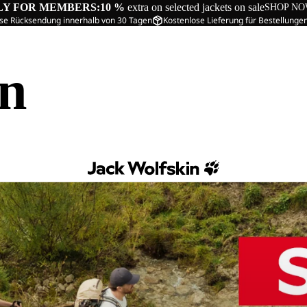
LY FOR MEMBERS:
10 %
extra on selected jackets on sale
SHOP N
se Rücksendung innerhalb von 30 Tagen
Kostenlose Lieferung für Bestellunge
in