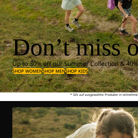
Don’t miss o
Up to 30% off our Summer Collection & 40%
SHOP WOMEN
SHOP MEN
SHOP KIDS
* Gilt auf ausgewählte Produkte in teilnehme