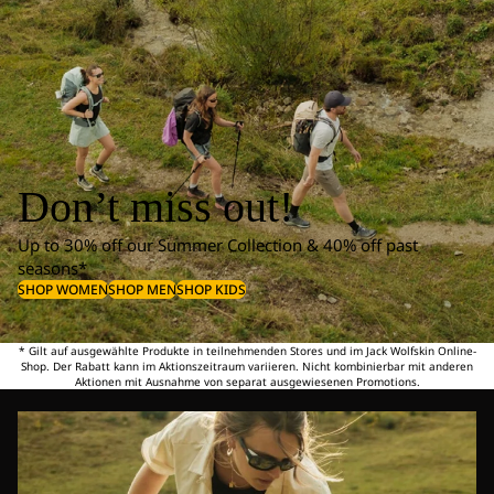
Don’t miss out!
Up to 30% off our Summer Collection & 40% off past
seasons*
SHOP WOMEN
SHOP MEN
SHOP KIDS
* Gilt auf ausgewählte Produkte in teilnehmenden Stores und im Jack Wolfskin Online-
Shop. Der Rabatt kann im Aktionszeitraum variieren. Nicht kombinierbar mit anderen
Aktionen mit Ausnahme von separat ausgewiesenen Promotions.