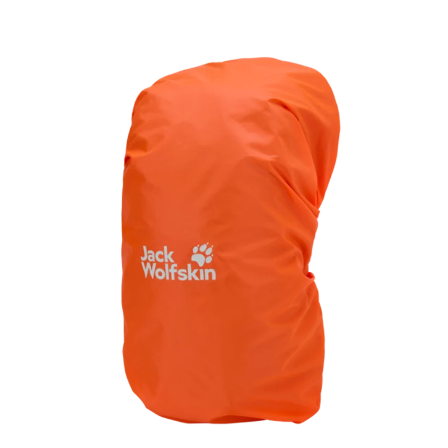
Trinksystemen halten deine Ausrüstung organisiert und
wichtige Dinge griffbereit.