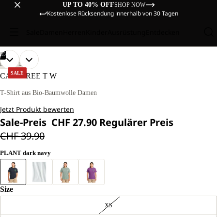
UP TO 40% OFF
SHOP NOW
Kostenlose Rücksendung innerhalb von 30 Tagen
Sale
Damen
Herren
Kinder
Ausrüstung
Entdecken
/
03
BILD
BILD
BILD
UNSER
UNSER
LIFESTYLE
MODEL
MODEL
IM
IM
IM
SALE
CAREFREE T W
IST
IST
VOLLBILD
VOLLBILD
VOLLBILD
170CM
170CM
ÖFFNEN
ÖFFNEN
ÖFFNEN
T-Shirt aus Bio-Baumwolle Damen
GROSS U
GROSS U
ND T
ND T
Jetzt Produkt bewerten
RÄGT G
RÄGT G
RÖSSE M
RÖSSE M
Sale-Preis
CHF 27.90
Regulärer Preis
CHF 39.90
PLANT dark navy
Size
XS