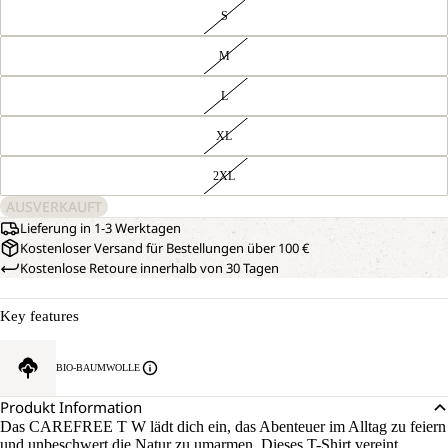
S
M
L
XL
2XL
AUSVERKAUFT
Lieferung in 1-3 Werktagen
Kostenloser Versand für Bestellungen über 100 €
Kostenlose Retoure innerhalb von 30 Tagen
Key features
BIO-BAUMWOLLE
Produkt Information
Das CAREFREE T W lädt dich ein, das Abenteuer im Alltag zu feiern
und unbeschwert die Natur zu umarmen. Dieses T-Shirt vereint