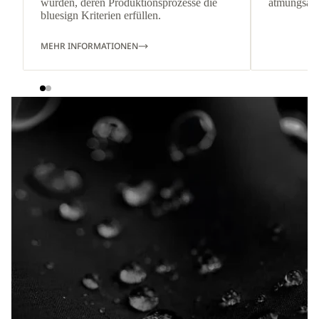
wurden, deren Produktionsprozesse die
atmungsakti
bluesign Kriterien erfüllen.
MEHR INFORMATIONEN