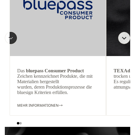
Das
bluepass Consumer Product
TEXAdri
Zeichen kennzeichnet Produkte, die mit
trocken und
Materialien hergestellt
Es reguliert
wurden, deren Produktionsprozesse die
atmungsakti
bluesign Kriterien erfüllen.
MEHR INFORMATIONEN