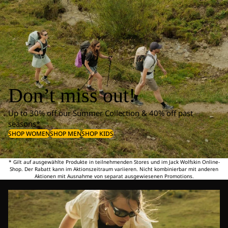
Don’t miss out!
Up to 30% off our Summer Collection & 40% off past
seasons*
SHOP WOMEN
SHOP MEN
SHOP KIDS
* Gilt auf ausgewählte Produkte in teilnehmenden Stores und im Jack Wolfskin Online-
Shop. Der Rabatt kann im Aktionszeitraum variieren. Nicht kombinierbar mit anderen
Aktionen mit Ausnahme von separat ausgewiesenen Promotions.