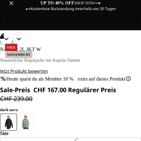
UP TO 40% OFF
SHOP NOW
Kostenlose Rücksendung innerhalb von 30 Tagen
Sale
Damen
Herren
Kinder
Ausrüstung
Entdecken
/
10
BILD
BILD
BILD
BILD
BILD
BILD
BILD
BILD
BILD
BILD
UNSER
UNSER
LIFESTYLE
MODEL
MODEL
IM
IM
IM
IM
IM
IM
IM
IM
IM
IM
SALE
NABUR 2L JKT W
IST
IST
VOLLBILD
VOLLBILD
VOLLBILD
VOLLBILD
VOLLBILD
VOLLBILD
VOLLBILD
VOLLBILD
VOLLBILD
VOLLBILD
WASSERDICHT
170CM
170CM
ÖFFNEN
ÖFFNEN
ÖFFNEN
ÖFFNEN
ÖFFNEN
ÖFFNEN
ÖFFNEN
ÖFFNEN
ÖFFNEN
ÖFFNEN
Wasserdichte Regenjacke mit Kapuze Damen
GROSS U
GROSS U
ND T
ND T
Jetzt Produkt bewerten
RÄGT G
RÄGT G
RÖSSE M
RÖSSE M
Heute sparst du als Member 10 % extra auf dieses Produkt
Sale-Preis
CHF 167.00
Regulärer Preis
CHF 239.00
dark navy
Size