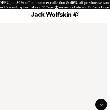
OFF
Up to
30%
off our summer collection &
40%
off previous season
se Rücksendung innerhalb von 30 Tagen
Kostenlose Lieferung für Bestellunge