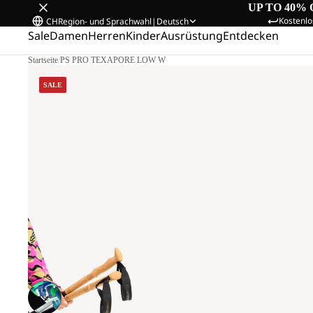
UP TO 40% 
Kostenlo
CH
Region- und Sprachwahl
|
Deutsch
Sale
Damen
Herren
Kinder
Ausrüstung
Entdecken
Startseite
/
PS PRO TEXAPORE LOW W
SALE