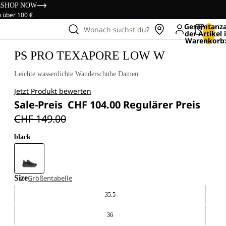
s
SHOP NOW
n über 100 €
Gesamtanza
Wonach suchst du?
der Artikel
Warenkorb:
PS PRO TEXAPORE LOW W
Leichte wasserdichte Wanderschuhe Damen
Jetzt Produkt bewerten
Sale-Preis
CHF 104.00
Regulärer Preis
CHF 149.00
black
Size
Größentabelle
35.5
36