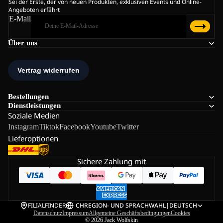
Sei der Erste, der von neuen Produkten, exklusiven Events und Online-
Angeboten erfährt
E-Mail
Über uns
Bestellungen
Dienstleistungen
Soziale Medien
Instagram
Tiktok
Facebook
Youtube
Twitter
Lieferoptionen
Sichere Zahlung mit
FILIALFINDER
CH
REGION- UND SPRACHWAHL
|
DEUTSCH
Datenschutz
Impressum
Allgemeine Geschäftsbedingungen
Cookies
© 2026
Jack Wolfskin