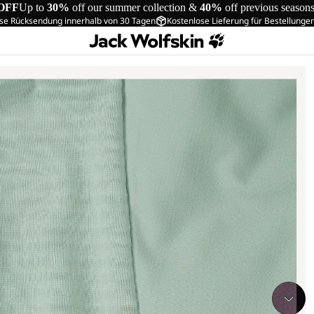
OFF
Up to
30%
off our summer collection &
40%
off previous season
se Rücksendung innerhalb von 30 Tagen
Kostenlose Lieferung für Bestellunge