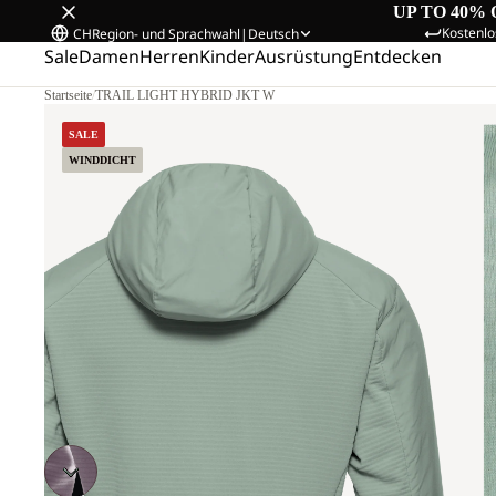
UP TO 40% 
Kostenlo
CH
Region- und Sprachwahl
|
Deutsch
Sale
Damen
Herren
Kinder
Ausrüstung
Entdecken
Startseite
/
TRAIL LIGHT HYBRID JKT W
SALE
WINDDICHT