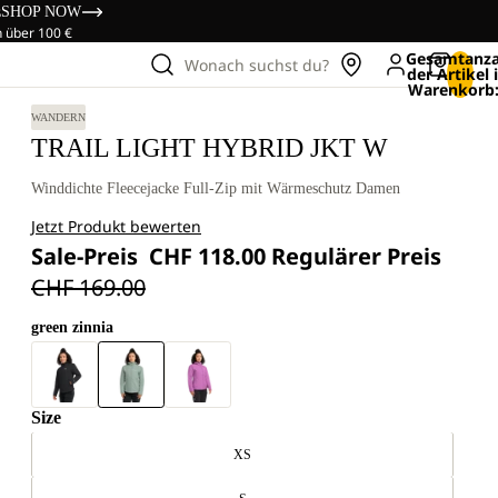
s
SHOP NOW
n über 100 €
Gesamtanza
Wonach suchst du?
der Artikel
Warenkorb:
WANDERN
TRAIL LIGHT HYBRID JKT W
Winddichte Fleecejacke Full-Zip mit Wärmeschutz Damen
Jetzt Produkt bewerten
Sale-Preis
CHF 118.00
Regulärer Preis
CHF 169.00
green zinnia
Size
XS