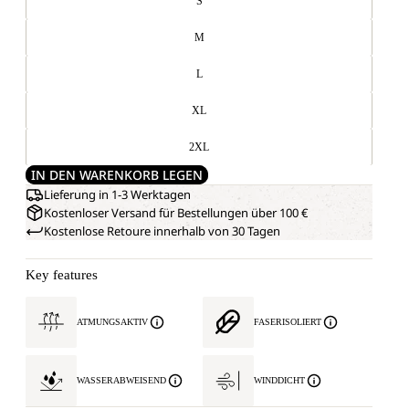
S
M
L
XL
2XL
IN DEN WARENKORB LEGEN
Lieferung in 1-3 Werktagen
Kostenloser Versand für Bestellungen über 100 €
Kostenlose Retoure innerhalb von 30 Tagen
Key features
ATMUNGSAKTIV
FASERISOLIERT
WASSERABWEISEND
WINDDICHT