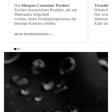
Das
bluepass Consumer Product
Texashiel
Zeichen kennzeichnet Produkte, die mit
Windschutz
Materialien hergestellt
Das winddi
wurden, deren Produktionsprozesse die
dehnbare Ma
bluesign Kriterien erfüllen.
Kälte und 
MEHR INFORMATIONEN