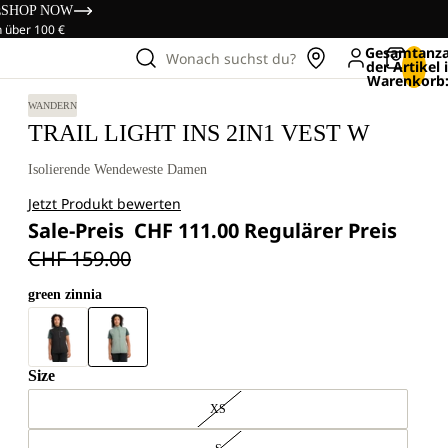
s
SHOP NOW
n über 100 €
Gesamtanza
Wonach suchst du?
der Artikel
Warenkorb:
WANDERN
TRAIL LIGHT INS 2IN1 VEST W
Isolierende Wendeweste Damen
Jetzt Produkt bewerten
Sale-Preis
CHF 111.00
Regulärer Preis
CHF 159.00
green zinnia
Size
XS