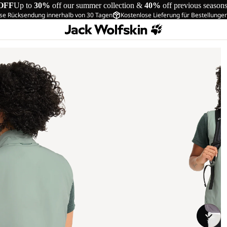
OFF
Up to
30%
off our summer collection &
40%
off previous season
se Rücksendung innerhalb von 30 Tagen
Kostenlose Lieferung für Bestellunge