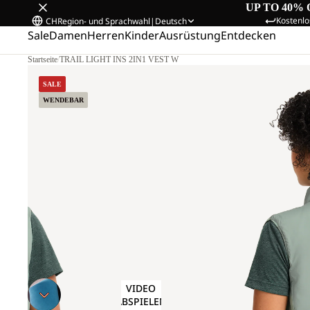
UP TO 40% 
Kostenlo
CH
Region- und Sprachwahl
|
Deutsch
Sale
Damen
Herren
Kinder
Ausrüstung
Entdecken
Startseite
/
TRAIL LIGHT INS 2IN1 VEST W
SALE
WENDEBAR
VIDEO
ABSPIELEN