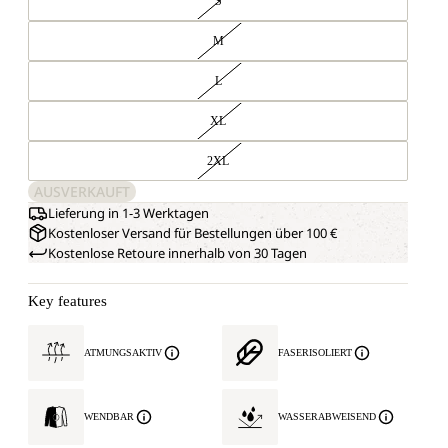
S
M
L
XL
2XL
AUSVERKAUFT
Lieferung in 1-3 Werktagen
Kostenloser Versand für Bestellungen über 100 €
Kostenlose Retoure innerhalb von 30 Tagen
Key features
ATMUNGSAKTIV
FASERISOLIERT
WENDBAR
WASSERABWEISEND