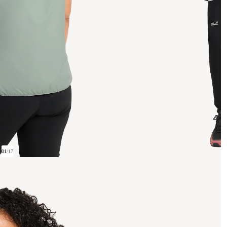
01
/
17