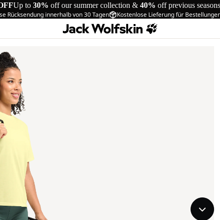
OFF
Up to
30%
off our summer collection &
40%
off previous season
se Rücksendung innerhalb von 30 Tagen
Kostenlose Lieferung für Bestellunge