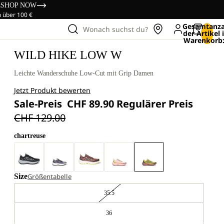
s
SHOP NOW
n über 100 €
Gesamtanza
Wonach suchst du?
der Artikel
Warenkorb:
WILD HIKE LOW W
Leichte Wanderschuhe Low-Cut mit Grip Damen
Jetzt Produkt bewerten
Sale-Preis
CHF 89.90
Regulärer Preis
CHF 129.00
chartreuse
Size
Größentabelle
35.5
36