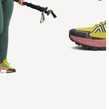
01
/
11