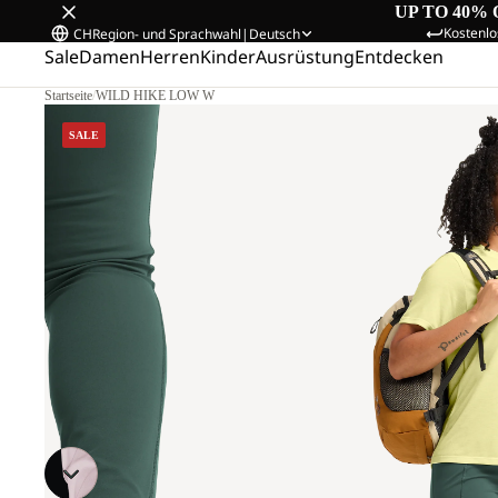
UP TO 40% 
Kostenlo
CH
Region- und Sprachwahl
|
Deutsch
Sale
Damen
Herren
Kinder
Ausrüstung
Entdecken
Startseite
/
WILD HIKE LOW W
SALE