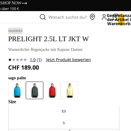
s
SHOP NOW
n über 100 €
Gesamtanza
Wonach suchst du?
der Artikel
Warenkorb:
WANDERN
PRELIGHT 2.5L LT JKT W
Wasserdichte Regenjacke mit Kapuze Damen
1.0
(1)
Jetzt Produkt bewerten
Bewertung
CHF 189.00
lesen.
Link
zur
sago palm
gleichen
Seite.
Size
XS
S