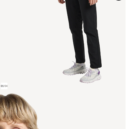
01
/
04