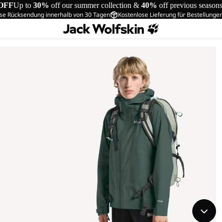
OFF
Up to
30%
off our summer collection &
40%
off previous season
se Rücksendung innerhalb von 30 Tagen
Kostenlose Lieferung für Bestellunge