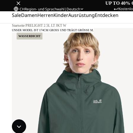
UP TO 40% 
Kostenlo
CH
Region- und Sprachwahl
|
Deutsch
Sale
Damen
Herren
Kinder
Ausrüstung
Entdecken
Startseite
/
PRELIGHT 2.5L LT JKT W
UNSER MODEL IST 174CM GROSS UND TRÄGT GRÖSSE M.
WASSERDICHT