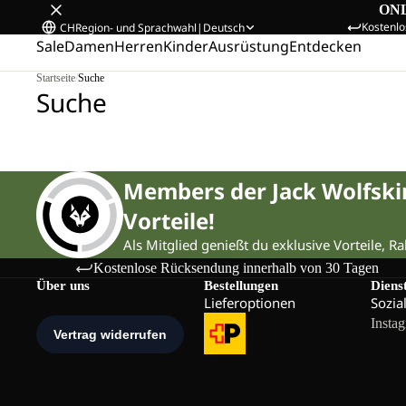
ON
Kostenlo
CH
Region- und Sprachwahl
|
Deutsch
Sale
Damen
Herren
Kinder
Ausrüstung
Entdecken
Startseite
/
Suche
Suche
Members der Jack Wolfsk
Vorteile!
Als Mitglied genießt du exklusive Vorteile, R
Kostenlose Rücksendung innerhalb von 30 Tagen
Über uns
Bestellungen
Diens
Lieferoptionen
Sozia
Insta