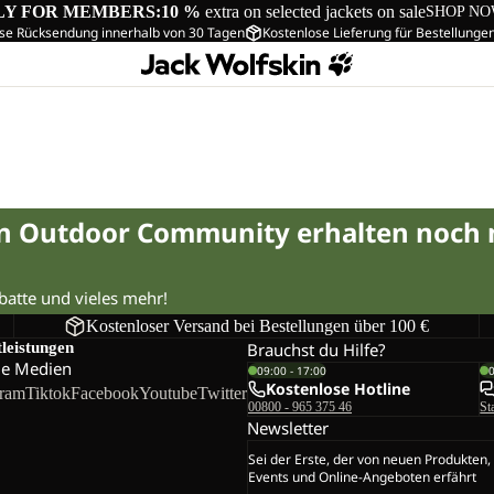
LY FOR MEMBERS:
10 %
extra on selected jackets on sale
SHOP N
se Rücksendung innerhalb von 30 Tagen
Kostenlose Lieferung für Bestellunge
in Outdoor Community erhalten noch
abatte und vieles mehr!
Kostenloser Versand bei Bestellungen über 100 €
tleistungen
Brauchst du Hilfe?
le Medien
09:00 - 17:00
Kostenlose Hotline
gram
Tiktok
Facebook
Youtube
Twitter
00800 - 965 375 46
St
Newsletter
Sei der Erste, der von neuen Produkten,
Events und Online-Angeboten erfährt