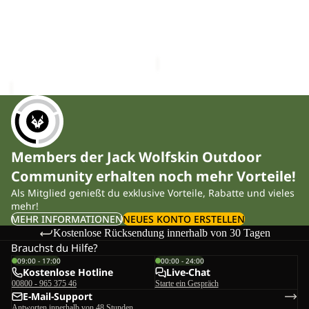
0.7L
Ausverkauft
SAIMA STRAW 0.7L
SAIMA INSULATED
CHF 29.00
Sale-Preis
CHF 27.90
Regulärer Preis
CHF 39.90
Members der Jack Wolfskin Outdoor
Community erhalten noch mehr Vorteile!
Als Mitglied genießt du exklusive Vorteile, Rabatte und vieles
mehr!
MEHR INFORMATIONEN
NEUES KONTO ERSTELLEN
Kostenlose Rücksendung innerhalb von 30 Tagen
Brauchst du Hilfe?
09:00 - 17:00
00:00 - 24:00
Kostenlose Hotline
Live-Chat
00800 - 965 375 46
Starte ein Gespräch
E-Mail-Support
Antworten innerhalb von 48 Stunden