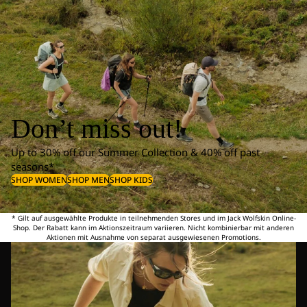
Don’t miss out!
Up to 30% off our Summer Collection & 40% off past
seasons*
SHOP WOMEN
SHOP MEN
SHOP KIDS
* Gilt auf ausgewählte Produkte in teilnehmenden Stores und im Jack Wolfskin Online-
Shop. Der Rabatt kann im Aktionszeitraum variieren. Nicht kombinierbar mit anderen
Aktionen mit Ausnahme von separat ausgewiesenen Promotions.