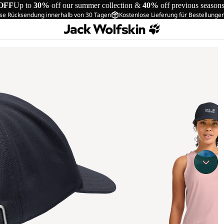
OFF
Up to
30%
off our summer collection &
40%
off previous season
se Rücksendung innerhalb von 30 Tagen
Kostenlose Lieferung für Bestellunge