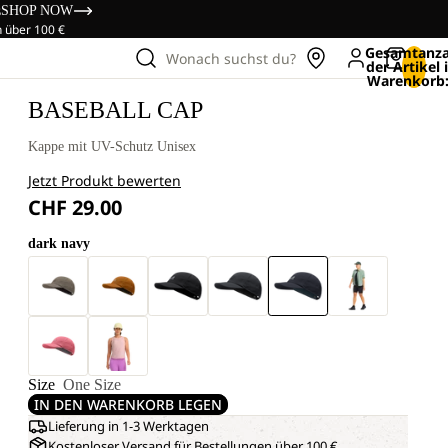
s
SHOP NOW
n über 100 €
Gesamtanza
Wonach suchst du?
der Artikel
Warenkorb:
BASEBALL CAP
Kappe mit UV-Schutz Unisex
Jetzt Produkt bewerten
CHF 29.00
dark navy
Size
One Size
IN DEN WARENKORB LEGEN
Lieferung in 1-3 Werktagen
Kostenloser Versand für Bestellungen über 100 €