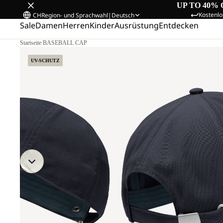
UP TO 40% 
Kostenlo
CH
Region- und Sprachwahl
|
Deutsch
Sale
Damen
Herren
Kinder
Ausrüstung
Entdecken
Startseite
/
BASEBALL CAP
UV-SCHUTZ