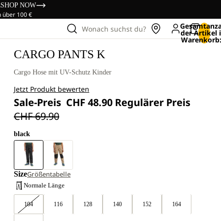
s
SHOP NOW
n über 100 €
Gesamtanza
Wonach suchst du?
der Artikel
Warenkorb:
CARGO PANTS K
Cargo Hose mit UV-Schutz Kinder
Jetzt Produkt bewerten
Sale-Preis
CHF 48.90
Regulärer Preis
CHF 69.90
black
Size
Größentabelle
Normale Länge
104
116
128
140
152
164