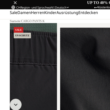
UP TO 40% 
Kostenlo
CH
Region- und Sprachwahl
|
Deutsch
Sale
Damen
Herren
Kinder
Ausrüstung
Entdecken
Startseite
/
CARGO PANTS K
SALE
UV-SCHUTZ