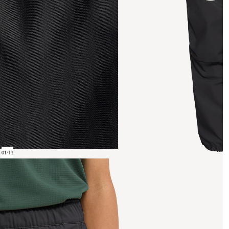
01
/
13