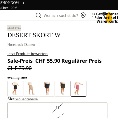
s
SHOP NOW
n über 100 €
Gesamtanza
Wonach suchst du?
der Artikel
Warenkorb:
LIFESTYLE
DESERT SKORT W
Hosenrock Damen
Jetzt Produkt bewerten
Sale-Preis
CHF 55.90
Regulärer Preis
CHF 79.90
evening rose
Size
Größentabelle
34