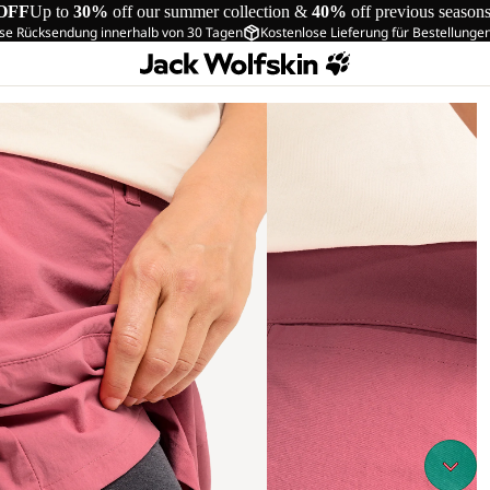
OFF
Up to
30%
off our summer collection &
40%
off previous season
se Rücksendung innerhalb von 30 Tagen
Kostenlose Lieferung für Bestellunge