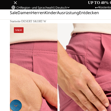
UP TO 40% 
Kostenlo
CH
Region- und Sprachwahl
|
Deutsch
Sale
Damen
Herren
Kinder
Ausrüstung
Entdecken
Startseite
/
DESERT SKORT W
SALE