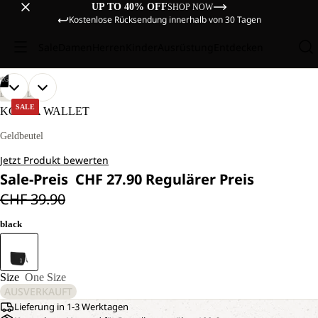
UP TO 40% OFF
SHOP NOW
Kostenlose Rücksendung innerhalb von 30 Tagen
Sale
Damen
Herren
Kinder
Ausrüstung
Entdecken
/
05
BILD
BILD
BILD
BILD
BILD
LIFESTYLE
IM
IM
IM
IM
IM
SALE
KONYA WALLET
VOLLBILD
VOLLBILD
VOLLBILD
VOLLBILD
VOLLBILD
ÖFFNEN
ÖFFNEN
ÖFFNEN
ÖFFNEN
ÖFFNEN
Geldbeutel
Jetzt Produkt bewerten
Sale-Preis
CHF 27.90
Regulärer Preis
CHF 39.90
black
Size
One Size
AUSVERKAUFT
Lieferung in 1-3 Werktagen